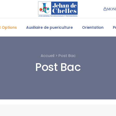
MON
et Options
Auxiliaire de puericulture
Orientation
P
Accueil > Post Bac
Post Bac