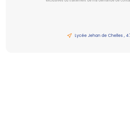
exclusives du traitement de ma demande de conta
Lycée Jehan de Chelles , 4