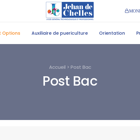
MON
et Options
Auxiliaire de puericulture
Orientation
P
Accueil > Post Bac
Post Bac