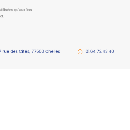
ilisées qu'aux fins
ct.
7 rue des Cités, 77500 Chelles
01.64.72.43.40