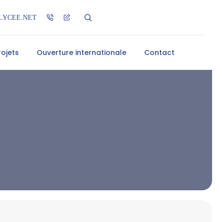
LYCEE.NET
rojets
Ouverture internationale
Contact