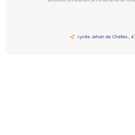
exclusives du traitement de ma demande de conta
Lycée Jehan de Chelles , 4